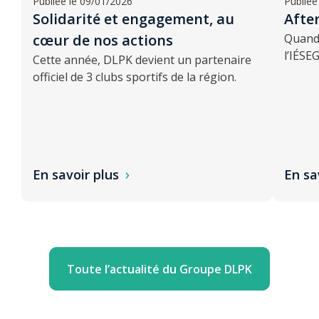
Publiée le 09/01/2026
Publiée
Solidarité et engagement, au
Afte
cœur de nos actions
Quand 
l’IÉSE
Cette année, DLPK devient un partenaire
officiel de 3 clubs sportifs de la région.
En savoir plus
En sa
Toute l’actualité du Groupe DLPK