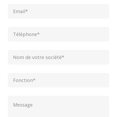
E-
mail
(Nécessaire)
Téléphone
(Nécessaire)
Nom
de
votre
société
(Nécessaire)
Fonction
(Nécessaire)
Message