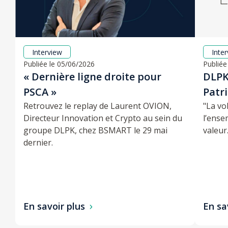
Interview
Inte
Publiée le 05/06/2026
Publiée
« Dernière ligne droite pour
DLPK 
PSCA »
Patr
Retrouvez le replay de Laurent OVION,
"La vo
Directeur Innovation et Crypto au sein du
l’ense
groupe DLPK, chez BSMART le 29 mai
valeur.
dernier.
En savoir plus
En sa